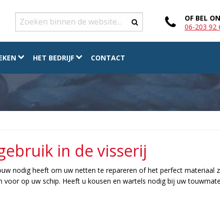
OF BEL ON
06-203 92 
EKEN
HET BEDRIJF
CONTACT
bruik in de visserij
ouw nodig heeft om uw netten te repareren of het perfect materiaal 
 voor op uw schip. Heeft u kousen en wartels nodig bij uw touwmater