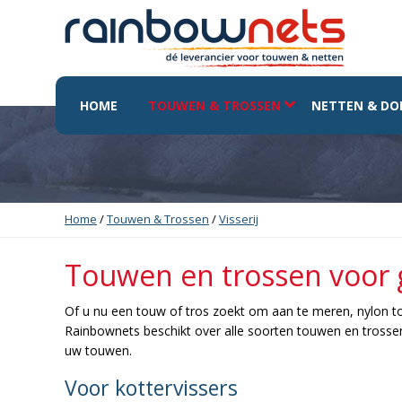
HOME
TOUWEN & TROSSEN
NETTEN & DO
Home
/
Touwen & Trossen
/
Visserij
Touwen en trossen voor ge
Of u nu een touw of tros zoekt om aan te meren, nylon t
Rainbownets beschikt over alle soorten touwen en trossen
uw touwen.
Voor kottervissers